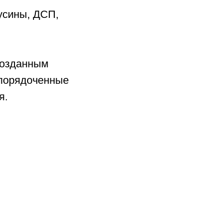
бусины, ДСП,
созданным
упорядоченные
я.