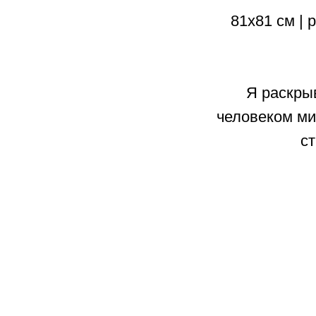
81х81 см | 
Я раскры
человеком ми
с