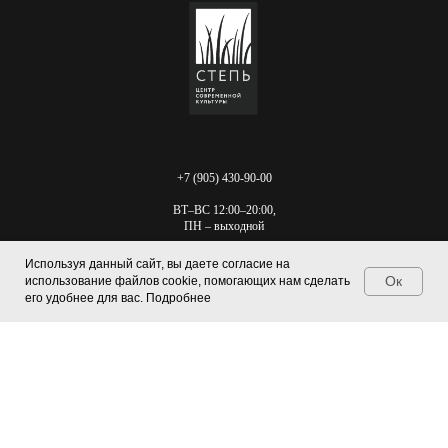
+7 (905) 430-90-00
ВТ–ВС 12:00–20:00,
ПН – выходной
г. Ростов-на-Дону
Используя данный сайт, вы даете согласие на
Береговая, 12, стр. 1
Ок
использование файлов cookie, помогающих нам сделать
info@centr-step.ru
его удобнее для вас. Подробнее
Tilda
Made on