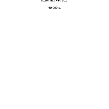
акрил, лак УФ | 2024
60 000
р.