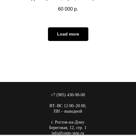
60 000
р.
Load more
+7 (905) 430-90-00
ВТ–ВС 12:00–20:00,
ПН – выходной
г. Ростов-на-Дону
Береговая, 12, стр. 1
info@centr-step.ru