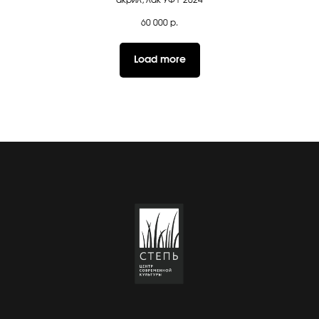
акрил, лак УФ| 2024
60 000
р.
Load more