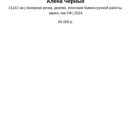
Алена Черных
31х22 см | лазерная резка, дерево, японская бумага ручной работы,
акрил, лак УФ | 2024
60 000
р.