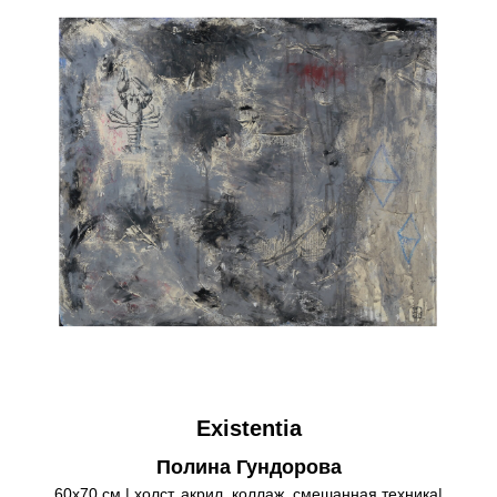
Existentia
Полина Гундорова
60х70 см | холст, акрил, коллаж, смешанная техника|