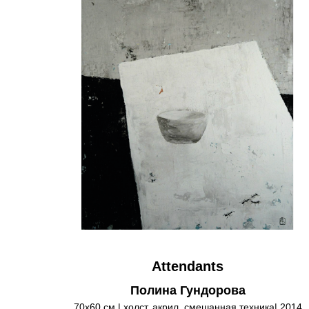
Attendants
Полина Гундорова
70х60 см | холст, акрил, смешанная техника| 2014