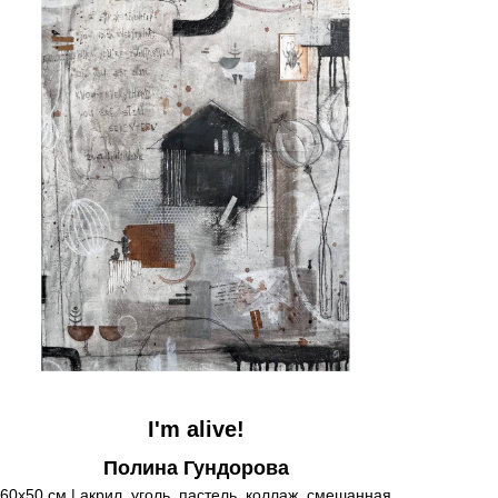
I'm alive!
Полина Гундорова
60х50 см | акрил, уголь, пастель, коллаж, смешанная