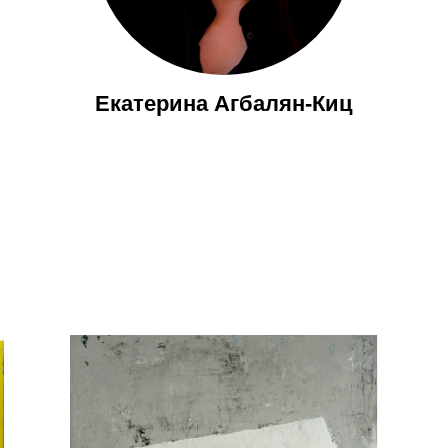
Екатерина Агбалян-Киц