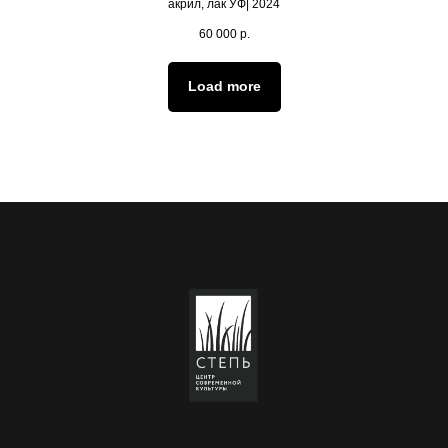
акрил, лак УФ| 2024
60 000
р.
Load more