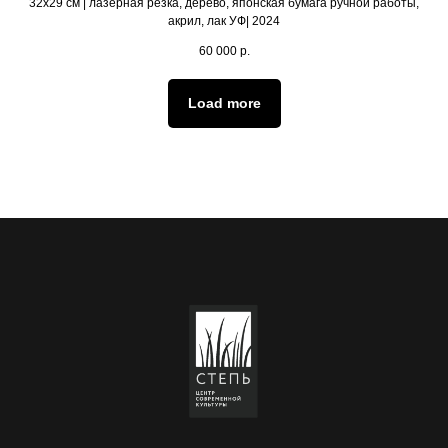
32х29 см | лазерная резка, дерево, японская бумага ручной работы,
акрил, лак УФ| 2024
60 000
р.
Load more