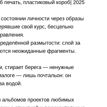
/б печать, пластиковый короб| 2025
 состоянии личности через образы
ерявшие свой курс, бесцельно
правления.
пределённой размытости: слой за
аются неожиданные фрагменты.
м, стирает берега — ненужные
диалоге — лишь почтальон: он
за водой.
з альбомов проектов любимых