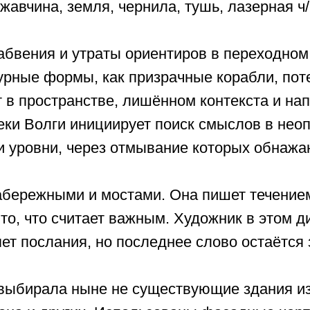
ржавчина, земля, чернила, тушь, лазерная ч
абвения и утраты ориентиров в переходном
урные формы, как призрачные корабли, пот
в пространстве, лишённом контекста и на
еки Волги инициирует поиск смыслов в нео
и уровни, через отмывание которых обнаж
абережными и мостами. Она пишет течение
 то, что считает важным. Художник в этом 
ет послания, но последнее слово остаётся 
 выбирала ныне не существующие здания и