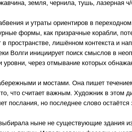
жавчина, земля, чернила, тушь, лазерная ч/
абвения и утраты ориентиров в переходном
урные формы, как призрачные корабли, пот
в пространстве, лишённом контекста и на
еки Волги инициирует поиск смыслов в нео
и уровни, через отмывание которых обнаж
абережными и мостами. Она пишет течение
 то, что считает важным. Художник в этом 
ет послания, но последнее слово остаётся 
 выбирала ныне не существующие здания и