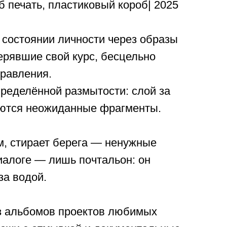
б печать, пластиковый короб| 2025
 состоянии личности через образы
ерявшие свой курс, бесцельно
правления.
пределённой размытости: слой за
аются неожиданные фрагменты.
м, стирает берега — ненужные
диалоге — лишь почтальон: он
за водой.
з альбомов проектов любимых