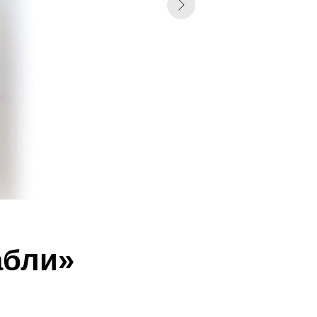
абли»