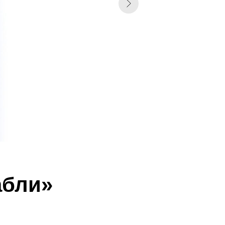
абли»