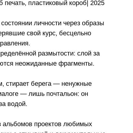
б печать, пластиковый короб| 2025
 состоянии личности через образы
ерявшие свой курс, бесцельно
правления.
пределённой размытости: слой за
аются неожиданные фрагменты.
м, стирает берега — ненужные
диалоге — лишь почтальон: он
за водой.
з альбомов проектов любимых