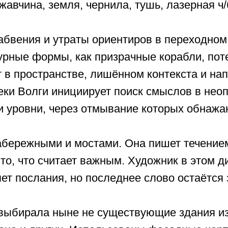
жавчина, земля, чернила, тушь, лазерная ч/
абвения и утраты ориентиров в переходном
урные формы, как призрачные корабли, пот
в пространстве, лишённом контекста и на
еки Волги инициирует поиск смыслов в нео
и уровни, через отмывание которых обнаж
абережными и мостами. Она пишет течение
 то, что считает важным. Художник в этом 
ет послания, но последнее слово остаётся 
 выбирала ныне не существующие здания и