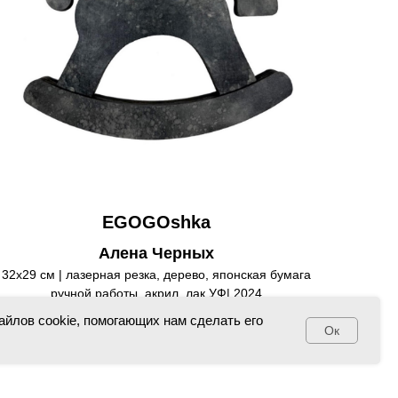
EGOGOshka
Алена Черных
32х29 см | лазерная резка, дерево, японская бумага
ручной работы, акрил, лак УФ| 2024
айлов cookie, помогающих нам сделать его
60 000
р.
Ок