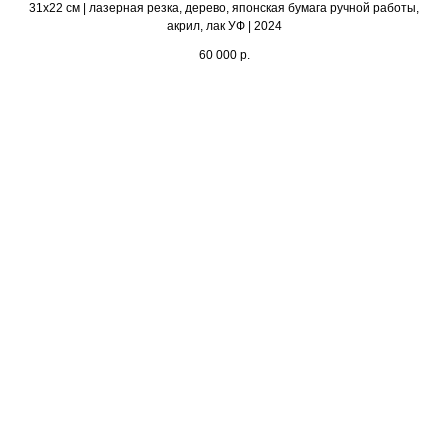
31х22 см | лазерная резка, дерево, японская бумага ручной работы,
акрил, лак УФ | 2024
60 000
р.