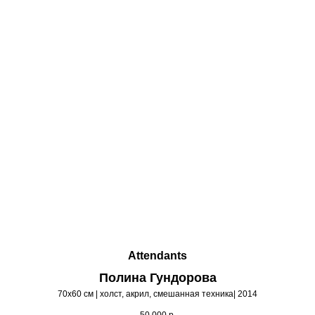
Attendants
Полина Гундорова
70х60 см | холст, акрил, смешанная техника| 2014
50 000
р.