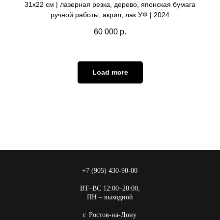
31х22 см | лазерная резка, дерево, японская бумага
ручной работы, акрил, лак УФ | 2024
60 000
р.
Load more
+7 (905) 430-90-00
ВТ–ВС 12:00–20:00,
ПН – выходной
г. Ростов-на-Дону