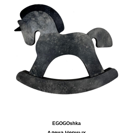
EGOGOshka
Алена Черных