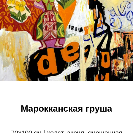
Марокканская груша
70х100 см | холст, акрил, смешанная