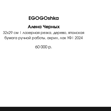
EGOGOshka
Алена Черных
32х29 см | лазерная резка, дерево, японская
бумага ручной работы, акрил, лак УФ| 2024
60 000
р.