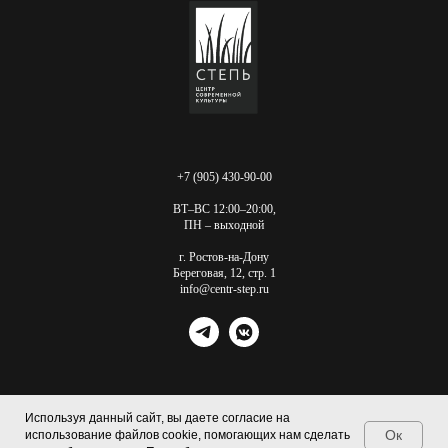
+7 (905) 430-90-00
ВТ–ВС 12:00–20:00,
ПН – выходной
г. Ростов-на-Дону
Береговая, 12, стр. 1
info@centr-step.ru
Используя данный сайт, вы даете согласие на
Ок
использование файлов cookie, помогающих нам сделать
Tilda
Made on