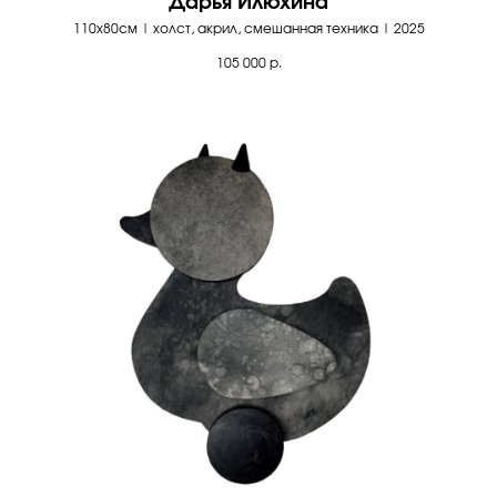
Дарья Илюхина
110х80см | холст, акрил, смешанная техника | 2025
105 000
р.