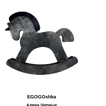
EGOGOshka
Алена Черных