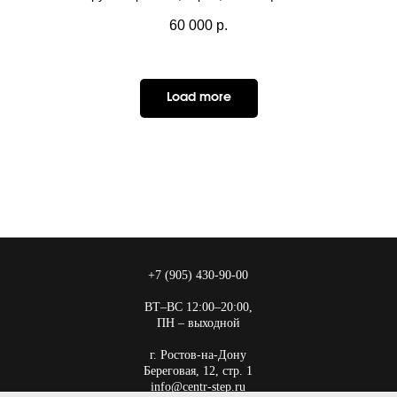
60 000
р.
Load more
+7 (905) 430-90-00
ВТ–ВС 12:00–20:00,
ПН – выходной
г. Ростов-на-Дону
Береговая, 12, стр. 1
info@centr-step.ru