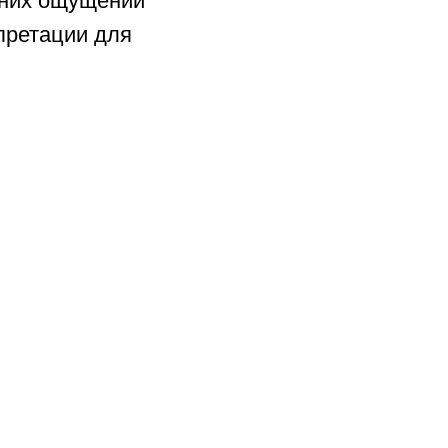
нних ощущений
рпретации для