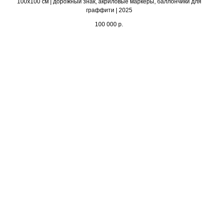
100х100 см | дорожный знак, акриловые маркеры, баллончики для
граффити | 2025
100 000
р.