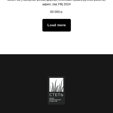
акрил, лак УФ| 2024
60 000
р.
Load more