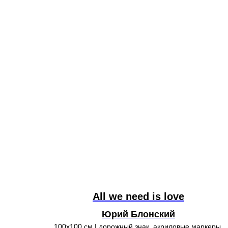
All we need is love
Юрий Блонский
100х100 см | дорожный знак, акриловые маркеры,