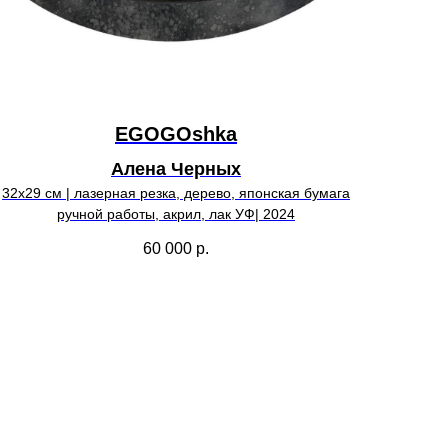
EGOGOshka
Алена Черных
32х29 см | лазерная резка, дерево, японская бумага
ручной работы, акрил, лак УФ| 2024
60 000
р.