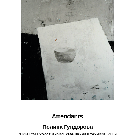
Attendants
Полина Гундорова
70х60 см | холст, акрил, смешанная техника| 2014