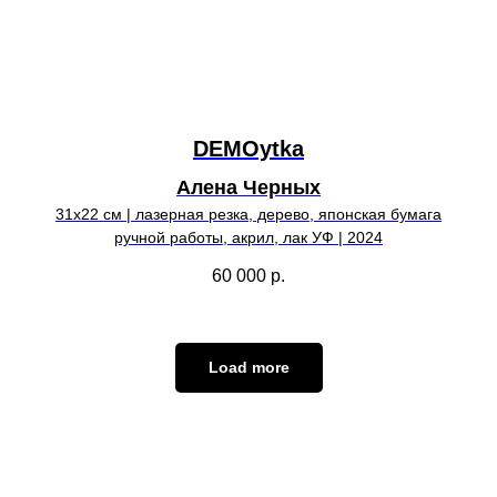
DEMOytka
Алена Черных
31х22 см | лазерная резка, дерево, японская бумага
ручной работы, акрил, лак УФ | 2024
60 000
р.
Load more