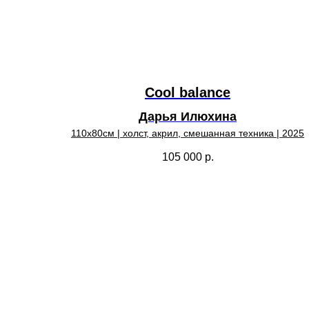
Cool balance
Дарья Илюхина
110х80см | холст, акрил, смешанная техника | 2025
105 000
р.