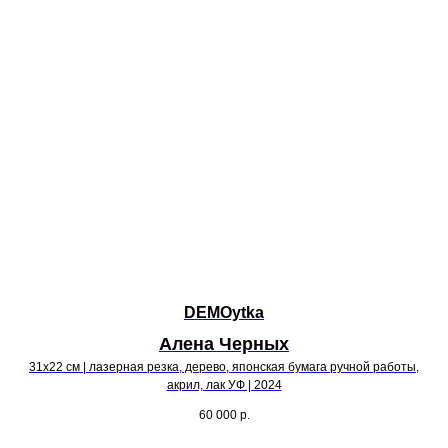
DEMOytka
Алена Черных
31х22 см | лазерная резка, дерево, японская бумага ручной работы,
акрил, лак УФ | 2024
60 000
р.