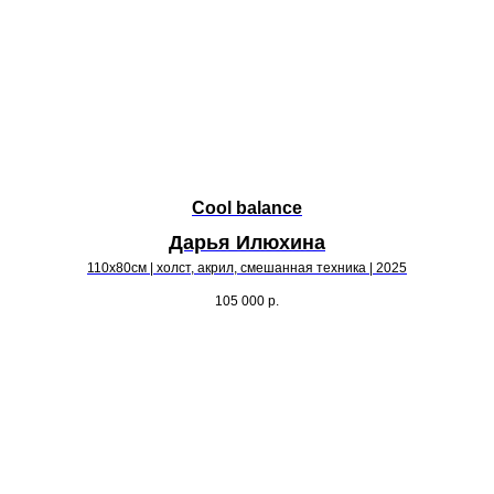
Cool balance
Дарья Илюхина
110х80см | холст, акрил, смешанная техника | 2025
105 000
р.