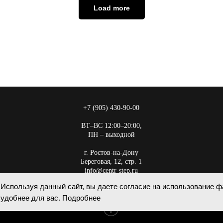
Load more
+7 (905) 430-90-00
ВТ–ВС 12:00–20:00,
ПН – выходной
г. Ростов-на-Дону
Береговая, 12, стр. 1
info@centr-step.ru
Используя данный сайт, вы даете согласие на использование ф
удобнее для вас. Подробнее
Tilda
Made on