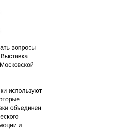
дать вопросы
 Выставка
 Московской
ики используют
которые
вки объединен
еского
эмоции и