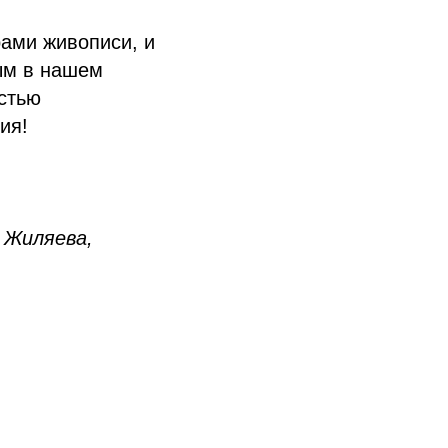
рами живописи, и
ным в нашем
стью
ия!
 Жиляева,