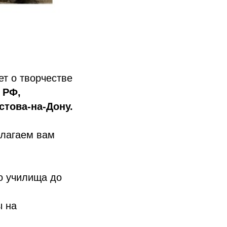
ет о творчестве
 РФ,
това-на-Дону.
длагаем вам
о училища до
ы на