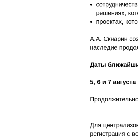
сотрудничеств
решениях, кот
проектах, кот
А.А. Скнарин со
наследие продо
Даты ближайши
5, 6 и 7 августа
Продолжительно
Для централизов
регистрация с в