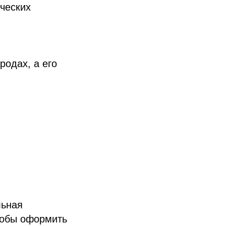
ческих
родах, а его
льная
тобы оформить