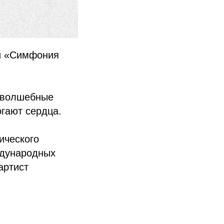
ки «Симфония
з волшебные
огают сердца.
ического
ждународных
артист