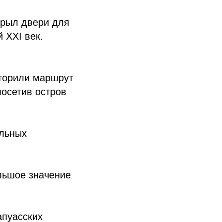
крыл двери для
 XXI век.
вторили маршрут
посетив остров
альных
льшое значение
апуасских