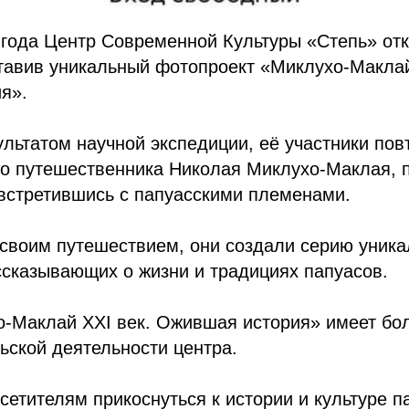
 года Центр Современной Культуры «Степь» от
тавив уникальный фотопроект «Миклухо-Маклай
я».
ультатом научной экспедиции, её участники по
го путешественника Николая Миклухо-Маклая, 
встретившись с папуасскими племенами.
своим путешествием, они создали серию уник
сказывающих о жизни и традициях папуасов.
о-Маклай XXI век. Ожившая история» имеет бо
ьской деятельности центра.
сетителям прикоснуться к истории и культуре п