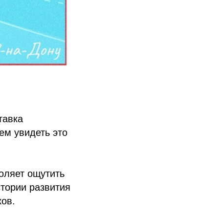
тавка
ем увидеть это
оляет ощутить
стории развития
ков.