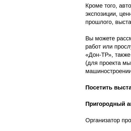
Кроме того, авт
экспозиции, це
прошлого, выст
Вы можете расс
работ или прос
«Дон-ТР», также
(для проекта м
машиностроении
Посетить выста
Пригородный ав
Организатор пр