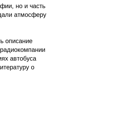
фии, но и часть
здали атмосферу
ь описание
ерадиокомпании
иях автобуса
итературу о