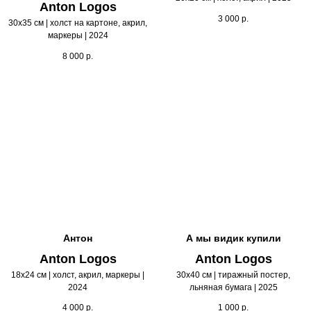
Anton Logos
3 000
р.
30х35 см | холст на картоне, акрил,
маркеры | 2024
8 000
р.
Антон
А мы видик купили
Anton Logos
Anton Logos
18х24 см | холст, акрил, маркеры |
30х40 см | тиражный постер,
2024
льняная бумага | 2025
4 000
р.
1 000
р.